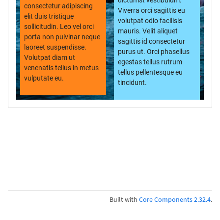
dictumst vestibulum.
consectetur adipiscing
Viverra orci sagittis eu
elit duis tristique
volutpat odio facilisis
sollicitudin. Leo vel orci
mauris. Velit aliquet
porta non pulvinar neque
sagittis id consectetur
laoreet suspendisse.
purus ut. Orci phasellus
Volutpat diam ut
egestas tellus rutrum
venenatis tellus in metus
tellus pellentesque eu
vulputate eu.
tincidunt.
Built with
Core Components 2.32.4
.