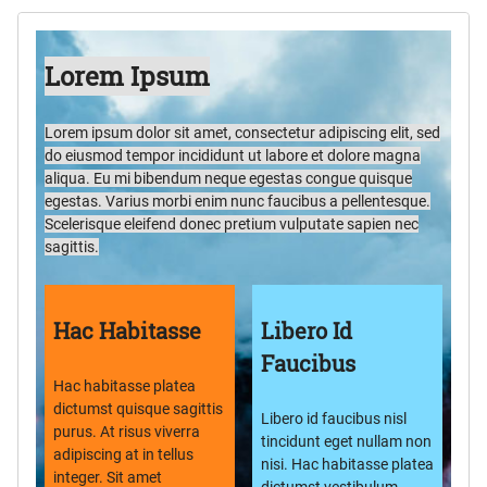
Lorem Ipsum
Lorem ipsum dolor sit amet, consectetur adipiscing elit, sed
do eiusmod tempor incididunt ut labore et dolore magna
aliqua. Eu mi bibendum neque egestas congue quisque
egestas. Varius morbi enim nunc faucibus a pellentesque.
Scelerisque eleifend donec pretium vulputate sapien nec
sagittis.
Hac Habitasse
Libero Id
Faucibus
Hac habitasse platea
dictumst quisque sagittis
Libero id faucibus nisl
purus. At risus viverra
tincidunt eget nullam non
adipiscing at in tellus
nisi. Hac habitasse platea
integer. Sit amet